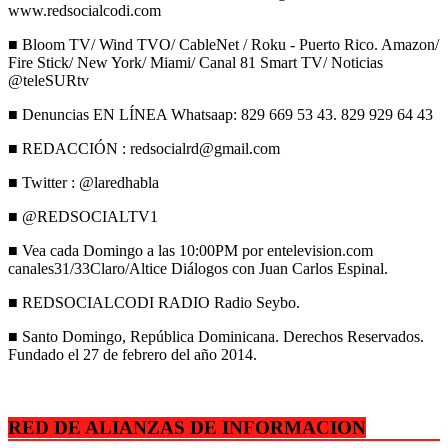
www.redsocialcodi.com
■ Bloom TV/ Wind TVO/ CableNet / Roku - Puerto Rico. Amazon/
Fire Stick/ New York/ Miami/ Canal 81 Smart TV/ Noticias
@teleSURtv
■ Denuncias EN LÍNEA Whatsaap: 829 669 53 43. 829 929 64 43
■ REDACCIÓN : redsocialrd@gmail.com
■ Twitter : @laredhabla
■ @REDSOCIALTV1
■ Vea cada Domingo a las 10:00PM por entelevision.com
canales31/33Claro/Altice Diálogos con Juan Carlos Espinal.
■ REDSOCIALCODI RADIO Radio Seybo.
■ Santo Domingo, República Dominicana. Derechos Reservados.
Fundado el 27 de febrero del año 2014.
RED DE ALIANZAS DE INFORMACION