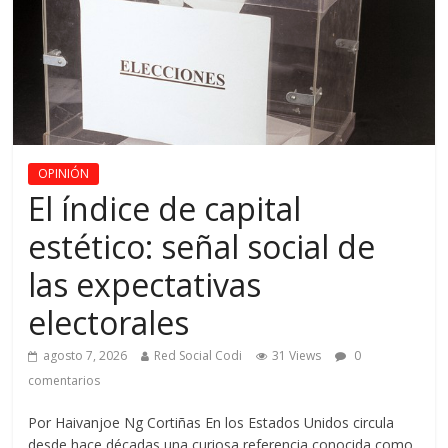
OPINIÓN
El índice de capital
estético: señal social de
las expectativas
electorales
agosto 7, 2026
Red Social Codi
31 Views
0
comentarios
Por Haivanjoe Ng Cortiñas En los Estados Unidos circula
desde hace décadas una curiosa referencia conocida como