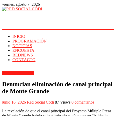
viernes, agosto 7, 2026
RED
SOCIAL
CÓDI
INICIO
TU
PROGRAMACIÓN
IMAGEN
NOTICIAS
EN
ENCUESTA
INTERNET
REDNEWS
CONTACTO
Noticias nacionales
Denuncian eliminación de canal principal
de Monte Grande
junio 16, 2026
Red Social Codi
87 Views
0 comentarios
La revelación de que el canal principal del Proyecto Múltiple Presa
de Monte Grande habría sido eliminado cayó como un “balde de