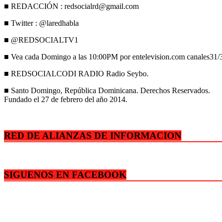
■ REDACCIÓN : redsocialrd@gmail.com
■ Twitter : @laredhabla
■ @REDSOCIALTV1
■ Vea cada Domingo a las 10:00PM por entelevision.com canales31/3
■ REDSOCIALCODI RADIO Radio Seybo.
■ Santo Domingo, República Dominicana. Derechos Reservados.
Fundado el 27 de febrero del año 2014.
RED DE ALIANZAS DE INFORMACION
SIGUENOS EN FACEBOOK