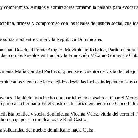
 y compromiso. Amigos y admiradores tomaron la palabra para evocar al R
isciplina, firmeza y compromiso con los ideales de justicia social, cualid
e solidaridad entre Cuba y la República Dominicana.
ión Juan Bosch, el Frente Amplio, Movimiento Rebelde, Partido Comunista
idad con los Pueblos en Lucha y la Fundación Máximo Gómez de Cuban
cubana María Caridad Pacheco, quien se encuentra de visita de trabaj
dominicanos vienen de lejos, tejidos desde las luchas independentistas cu
jóvenes. Habló del muchacho que participó en el asalto al Cuartel Mon
ó junto a su hermano Fidel Castro el histórico encuentro de Cinco Palm
tivista política y social dominicana Vicenta Vélez, viuda del coronel 
homenaje por el cumpleaños de Raúl Castro.
y la solidaridad del pueblo dominicano hacia Cuba.