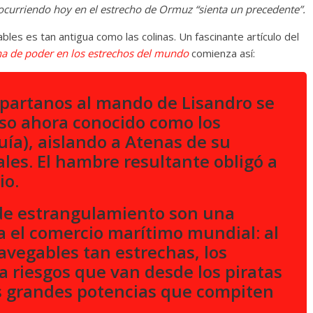
ocurriendo hoy en el estrecho de Ormuz “sienta un precedente”.
ables es tan antigua como las colinas. Un fascinante artículo del
ha de poder en los estrechos del mundo
comienza así:
 espartanos al mando de Lisandro se
aso ahora conocido como los
ía), aislando a Atenas de su
ales. El hambre resultante obligó a
io.
 de estrangulamiento son una
a el comercio marítimo mundial: al
avegables tan estrechas, los
 riesgos que van desde los piratas
as grandes potencias que compiten