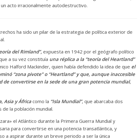
 un acto irracionalmente autodestructivo.
trechos ha sido un pilar de la estrategia de política exterior de
al.
eoría del Rimland”,
expuesta en 1942 por el geógrafo político
ue a su vez constituía
una réplica a la “teoría del Heartland”
ánico Halford Mackinder, quien había defendido la idea de que
el
ominó “zona pivote” o “Heartland” y que, aunque inaccesible
d de convertirse en la sede de una gran potencia mundial
,
, Asia y África
como la
“Isla Mundial”
, que abarcaba dos
s de la población mundial.
ara» el Atlántico durante la Primera Guerra Mundial y
aria para convertirse en una potencia transatlántica, y
uso a aspirar durante un breve periodo a ser la única