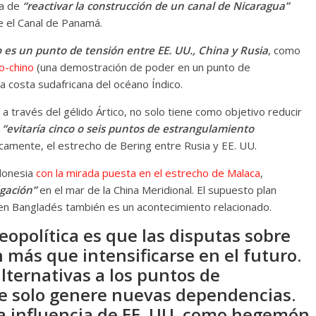
ea de
“reactivar la construcción de un canal de Nicaragua”
e el Canal de Panamá.
o es un punto de tensión entre EE. UU., China y Rusia
, como
so-chino
(una demostración de poder en un punto de
a costa sudafricana del océano Índico.
a través del gélido Ártico, no solo tiene como objetivo reducir
n
“evitaría cinco o seis puntos de estrangulamiento
jicamente, el estrecho de Bering entre Rusia y EE. UU.
ndonesia
con la mirada puesta en el estrecho de Malaca
,
egación”
en el mar de la China Meridional. El supuesto plan
en Bangladés también es un acontecimiento relacionado.
geopolítica es que las disputas sobre
 más que intensificarse en el futuro.
alternativas a los puntos de
 solo genere nuevas dependencias.
la influencia de EE. UU. como hegemón