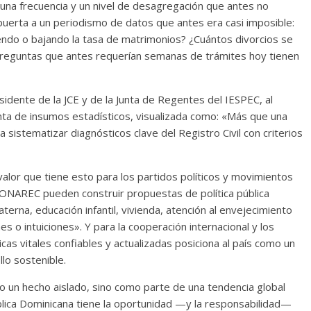
una frecuencia y un nivel de desagregación que antes no
a puerta a un periodismo de datos que antes era casi imposible:
endo o bajando la tasa de matrimonios? ¿Cuántos divorcios se
Preguntas que antes requerían semanas de trámites hoy tienen
dente de la JCE y de la Junta de Regentes del IESPEC, al
nta de insumos estadísticos, visualizada como: «Más que una
 sistematizar diagnósticos clave del Registro Civil con criterios
valor que tiene esto para los partidos políticos y movimientos
ONAREC pueden construir propuestas de política pública
erna, educación infantil, vivienda, atención al envejecimiento
s o intuiciones». Y para la cooperación internacional y los
cas vitales confiables y actualizadas posiciona al país como un
lo sostenible.
 un hecho aislado, sino como parte de una tendencia global
blica Dominicana tiene la oportunidad —y la responsabilidad—