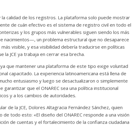
 la calidad de los registros. La plataforma solo puede mostrar
nte de cuán efectivo es el sistema de registro civil en todo el
fronterizas y los grupos más vulnerables siguen siendo los más
de nacimientos—, un problema estructural que no desaparece
más visible, y esa visibilidad debería traducirse en políticas
ue la JCE ya trabaja en cerrar esa brecha.
ad, ya que mantener una plataforma de este tipo exige voluntad
onal capacitado. La experiencia latinoamericana está llena de
 mucho entusiasmo y luego se desactualizaron o simplemente
e garantizar que el ONAREC sea una política institucional
ticos y a los cambios de autoridades.
ular de la JCE, Dolores Altagracia Fernández Sánchez, quien
ntido de todo esto: «El diseño del ONAREC responde a una visión
dición de cuentas y el fortalecimiento de la confianza ciudadana