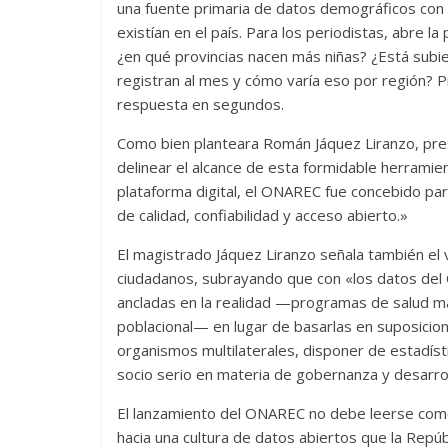
una fuente primaria de datos demográficos con 
existían en el país. Para los periodistas, abre l
¿en qué provincias nacen más niñas? ¿Está subi
registran al mes y cómo varía eso por región? 
respuesta en segundos.
Como bien planteara Román Jáquez Liranzo, presi
delinear el alcance de esta formidable herramie
plataforma digital, el ONAREC fue concebido para
de calidad, confiabilidad y acceso abierto.»
El magistrado Jáquez Liranzo señala también el 
ciudadanos, subrayando que con «los datos del 
ancladas en la realidad —programas de salud mat
poblacional— en lugar de basarlas en suposicione
organismos multilaterales, disponer de estadísti
socio serio en materia de gobernanza y desarrol
El lanzamiento del ONAREC no debe leerse como
hacia una cultura de datos abiertos que la Repú