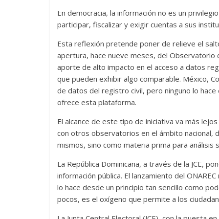
En democracia, la información no es un privileg
participar, fiscalizar y exigir cuentas a sus instit
Esta reflexión pretende poner de relieve el salt
apertura, hace nueve meses, del Observatorio de
aporte de alto impacto en el acceso a datos reg
que pueden exhibir algo comparable. México, Col
de datos del registro civil, pero ninguno lo hace
ofrece esta plataforma.
El alcance de este tipo de iniciativa va más lejos
con otros observatorios en el ámbito nacional, 
mismos, sino como materia prima para análisis 
La República Dominicana, a través de la JCE, po
información pública. El lanzamiento del ONAREC 
lo hace desde un principio tan sencillo como pod
pocos, es el oxígeno que permite a los ciudadanos
La Junta Central Electoral (JCE), con la puesta 