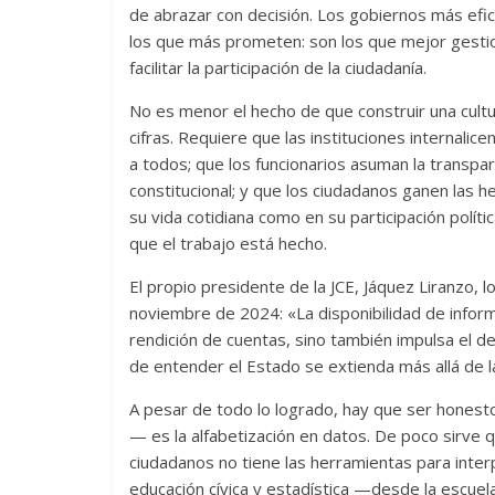
de abrazar con decisión. Los gobiernos más efi
los que más prometen: son los que mejor gestio
facilitar la participación de la ciudadanía.
No es menor el hecho de que construir una cult
cifras. Requiere que las instituciones internali
a todos; que los funcionarios asuman la transpa
constitucional; y que los ciudadanos ganen las h
su vida cotidiana como en su participación polít
que el trabajo está hecho.
El propio presidente de la JCE, Jáquez Liranzo, l
noviembre de 2024: «La disponibilidad de inform
rendición de cuentas, sino también impulsa el d
de entender el Estado se extienda más allá de la
A pesar de todo lo logrado, hay que ser honesto
— es la alfabetización en datos. De poco sirve q
ciudadanos no tiene las herramientas para inter
educación cívica y estadística —desde la escue