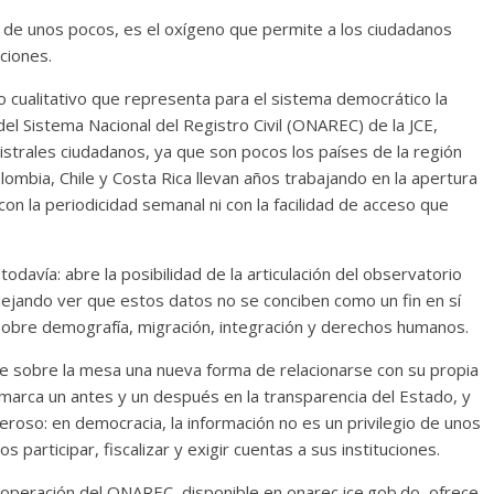
io de unos pocos, es el oxígeno que permite a los ciudadanos
uciones.
o cualitativo que representa para el sistema democrático la
l Sistema Nacional del Registro Civil (ONAREC) de la JCE,
istrales ciudadanos, ya que son pocos los países de la región
ombia, Chile y Costa Rica llevan años trabajando en la apertura
 con la periodicidad semanal ni con la facilidad de acceso que
 todavía: abre la posibilidad de la articulación del observatorio
dejando ver que estos datos no se conciben como un fin en sí
sobre demografía, migración, integración y derechos humanos.
ne sobre la mesa una nueva forma de relacionarse con su propia
marca un antes y un después en la transparencia del Estado, y
eroso: en democracia, la información no es un privilegio de unos
 participar, fiscalizar y exigir cuentas a sus instituciones.
en operación del ONAREC, disponible en onarec.jce.gob.do, ofrece