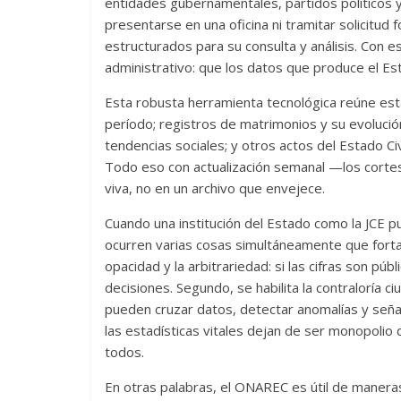
entidades gubernamentales, partidos políticos y,
presentarse en una oficina ni tramitar solicitud 
estructurados para su consulta y análisis. Con 
administrativo: que los datos que produce el Es
Esta robusta herramienta tecnológica reúne est
período; registros de matrimonios y su evolución
tendencias sociales; y otros actos del Estado Ci
Todo eso con actualización semanal —los cortes
viva, no en un archivo que envejece.
Cuando una institución del Estado como la JCE pu
ocurren varias cosas simultáneamente que forta
opacidad y la arbitrariedad: si las cifras son públ
decisiones. Segundo, se habilita la contraloría 
pueden cruzar datos, detectar anomalías y señal
las estadísticas vitales dejan de ser monopoli
todos.
En otras palabras, el ONAREC es útil de maneras